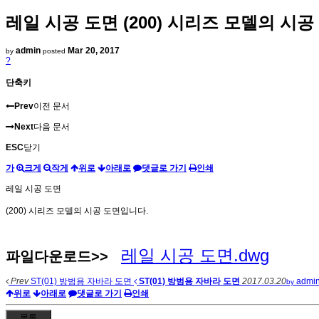
레일 시공 도면 (200) 시리즈 모델의 시
admin
Mar 20, 2017
by
posted
?
단축키
Prev
이전 문서
Next
다음 문서
ESC
닫기
가
크게
작게
위로
아래로
댓글로 가기
인쇄
레일 시공 도면
(200) 시리즈 모델의 시공 도면입니다.
레일 시공 도면.dwg
파일다운로드>>
Prev
ST(01) 방범용 자바라 도면
ST(01) 방범용 자바라 도면
2017.03.20
admi
by
위로
아래로
댓글로 가기
인쇄
목록