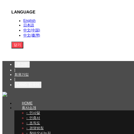
LANGUAGE
English
日本語
中文(中国)
中文(臺灣)
닫기
로그인
|
회원가입
|
LANG: 한국어
HOME
회사소개
-
인사말
-
인증서
-
조직도
-
경영방침
-
찾아오시는길