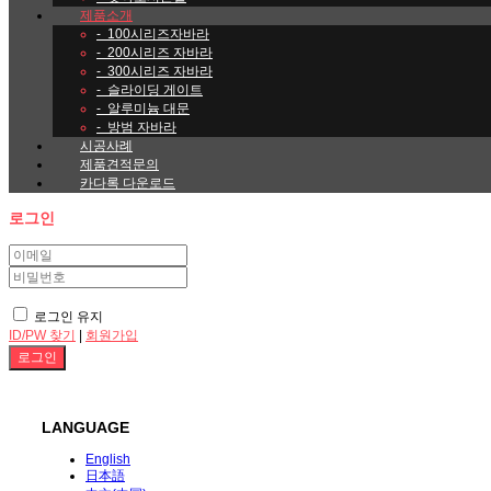
제품소개
-
100시리즈자바라
-
200시리즈 자바라
-
300시리즈 자바라
-
슬라이딩 게이트
-
알루미늄 대문
-
방범 자바라
시공사례
제품견적문의
카다록 다운로드
로그인
로그인 유지
ID/PW 찾기
|
회원가입
LANGUAGE
English
日本語