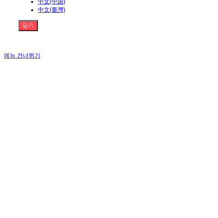
中文(中国)
中文(臺灣)
닫기
메뉴 건너뛰기
원효자바라는 믿음과 신뢰를 바탕으로 오랜기술력과 노하우로 고객여러분이 만족하