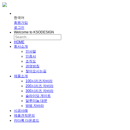
한국어
회원가입
로그인
Welcome to KSODESIGN
HOME
회사소개
인사말
인증서
조직도
경영방침
찾아오시는길
제품소개
100시리즈자바라
200시리즈 자바라
300시리즈 자바라
슬라이딩 게이트
알루미늄 대문
방범 자바라
시공사례
제품견적문의
카다록 다운로드