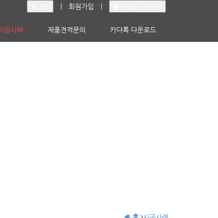
로그인
|
회원가입
|
LANG: 한국어
시공사례
제품견적문의
카다록 다운로드
홈
시공사례