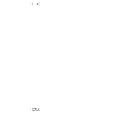
IT (110)
IT (203)