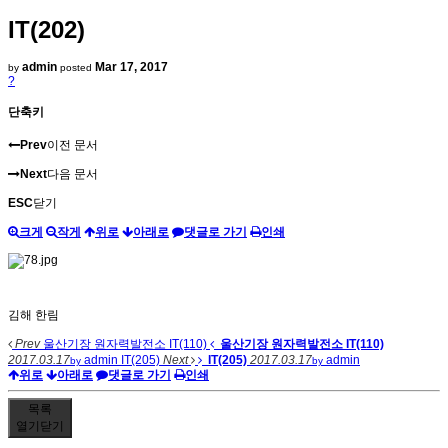
IT(202)
admin
Mar 17, 2017
by
posted
?
단축키
Prev
이전 문서
Next
다음 문서
ESC
닫기
크게
작게
위로
아래로
댓글로 가기
인쇄
김해 한림
Prev
울산기장 원자력발전소 IT(110)
울산기장 원자력발전소 IT(110)
2017.03.17
admin
IT(205)
Next
IT(205)
2017.03.17
admin
by
by
위로
아래로
댓글로 가기
인쇄
목록
열기
닫기