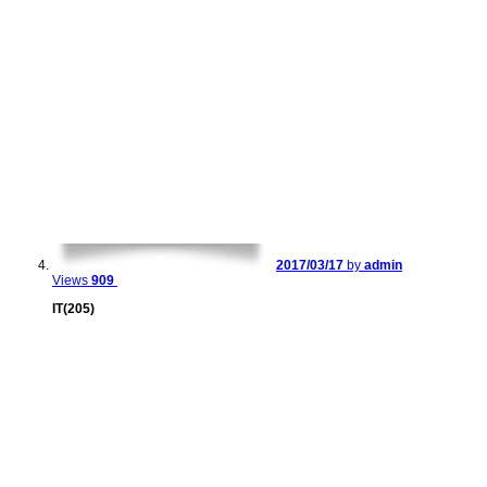
2017/03/17
by
admin
Views
909
IT(205)