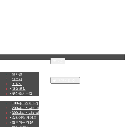
로그인
HOME
|
회사소개
회원가입
-
인사말
|
-
인증서
LANG: 한국어
-
조직도
-
경영방침
-
찾아오시는길
제품소개
-
100시리즈자바라
-
200시리즈 자바라
-
300시리즈 자바라
-
슬라이딩 게이트
-
알루미늄 대문