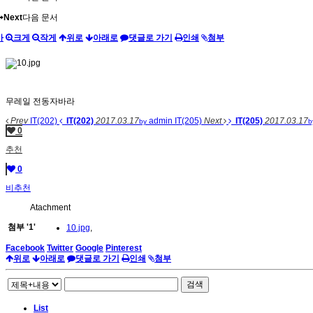
Next
다음 문서
가
크게
작게
위로
아래로
댓글로 가기
인쇄
첨부
무레일 전동자바라
Prev
IT(202)
IT(202)
2017.03.17
admin
IT(205)
Next
IT(205)
2017.03.17
by
b
0
추천
0
비추천
Atachment
첨부
'
1
'
10.jpg
,
Facebook
Twitter
Google
Pinterest
위로
아래로
댓글로 가기
인쇄
첨부
검색
List