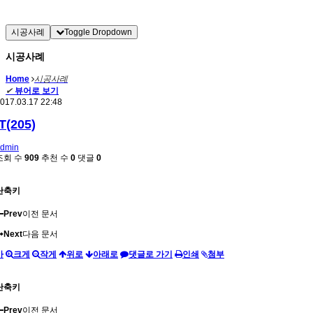
시공사례
Toggle Dropdown
시공사례
Home
시공사례
✔
뷰어로 보기
017.03.17 22:48
IT(205)
dmin
조회 수
909
추천 수
0
댓글
0
단축키
Prev
이전 문서
Next
다음 문서
가
크게
작게
위로
아래로
댓글로 가기
인쇄
첨부
단축키
Prev
이전 문서