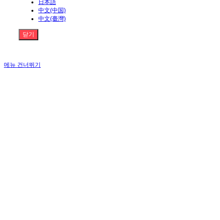
日本語
中文(中国)
中文(臺灣)
닫기
메뉴 건너뛰기
원효자바라는 믿음과 신뢰를 바탕으로 오랜기술력과 노하우로 