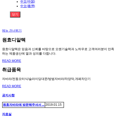
中文(中国)
中文(臺灣)
닫기
메뉴 건너뛰기
원효디알텍
원효디알텍은 믿음과 신뢰를 바탕으로 오랜기술력과 노하우로 고객여러분이 만족
하는 제품생산에 열과 성의를 다합니다.
READ MORE
취급품목
자바라/전동모터식/슬라이딩대문/방범자바라/차양막,개폐차단기
READ MORE
공지사항
원효자바라에 방문해주셔서 ...
2019.01.15
자료실