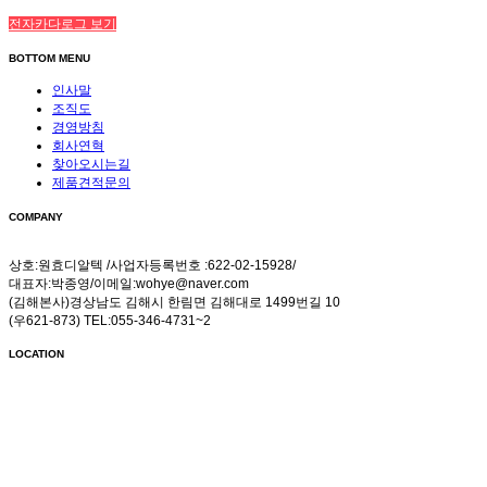
전자카다로그 보기
BOTTOM MENU
인사말
조직도
경영방침
회사연혁
찾아오시는길
제품견적문의
COMPANY
상호:원효디알텍 /사업자등록번호 :622-02-15928/
대표자:박종영/이메일:wohye@naver.com
(김해본사)경상남도 김해시 한림면 김해대로 1499번길 10
(우621-873) TEL:055-346-4731~2
LOCATION