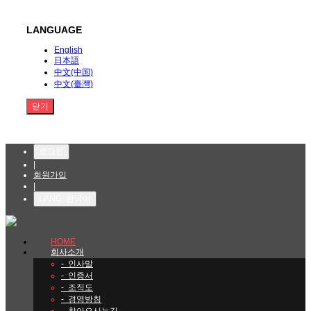
LANGUAGE
English
日本語
中文(中国)
中文(臺灣)
닫기
로그인
|
회원가입
|
LANG: 한국어
HOME
회사소개
-
인사말
-
인증서
-
조직도
-
경영방침