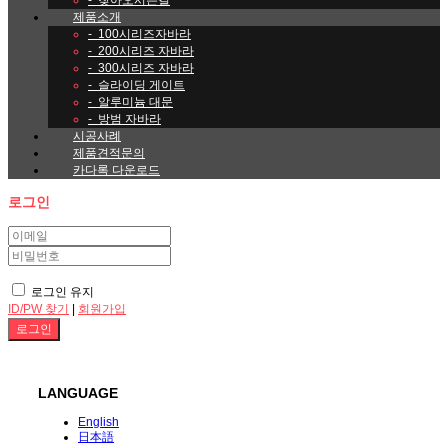
-
찾아오시는길
제품소개
-
100시리즈자바라
-
200시리즈 자바라
-
300시리즈 자바라
-
슬라이딩 게이트
-
알루미늄 대문
-
방범 자바라
시공사례
제품견적문의
카다록 다운로드
로그인
로그인 유지
ID/PW 찾기
|
회원가입
LANGUAGE
English
日本語