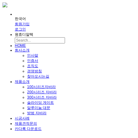
한국어
회원가입
로그인
원효디알텍
HOME
회사소개
인사말
인증서
조직도
경영방침
찾아오시는길
제품소개
100시리즈자바라
200시리즈 자바라
300시리즈 자바라
슬라이딩 게이트
알루미늄 대문
방범 자바라
시공사례
제품견적문의
카다록 다운로드